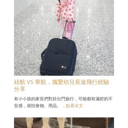
紐航 VS 華航，攜嬰幼兒長途飛行經驗
分享
有小小孩的家長們對於出門旅行，可能都有滿腔的不
安感，就怕食物、用品、
... 點看全文