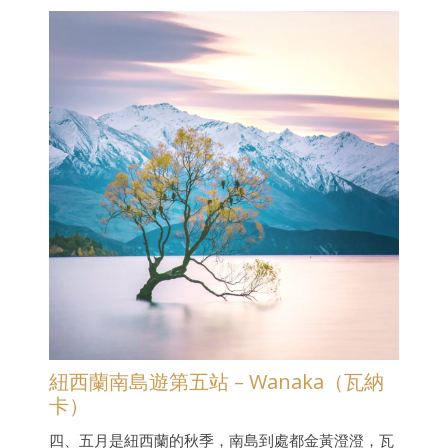
紐西蘭南島遊第五站 – Wanaka（瓦納
卡）
四、五月是紐西蘭的秋季，南島到處都金黃澄澄，瓦