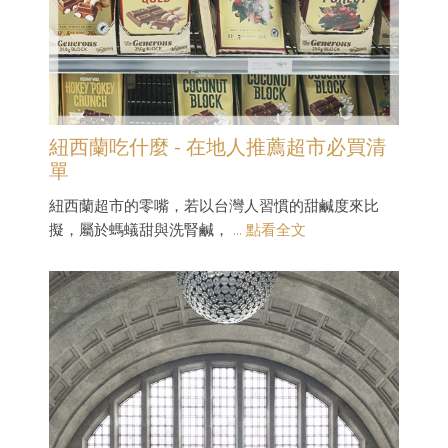
紐西蘭吃什麼 - 在地人推薦超市必買清
單
紐西蘭超市的零嘴，若以台灣人習慣的甜鹹度來比
擬，屬於螞蟻甜與洗腎鹹，
... 點看全文