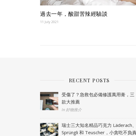
過去一年，酸甜苦辣經驗談
11 July 2021
RECENT POSTS
受傷了？急救包必備修護萬用膏，三
款大推薦
In 好物推介
瑞士三大知名精品巧克力 Läderach
Sprüngli 和 Teuscher，小貪吃不負