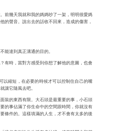
難。前幾天我就和我的媽媽吵了一架，明明很愛媽
其他的聲音。說出去的話收不回來，造成的傷害，
並不能達到真正溝通的目的。
他？有時，當對方感受到你想了解他的意圖，也會
可以縮短，在必要的時候才可以控制住自己的嘴
事就讓它隨風去吧。
裡面裝的東西有限。大石頭是最重要的事，小石頭
重要的事佔滿了你生命中的空間跟時間，你就沒有
首要條件的。這樣填滿的人生，才不會有太多的後