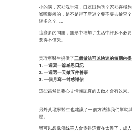
小的講，家裡洗手液，口罩囤夠嗎？家裡存糧夠
喉嚨癢癢的，是不是得了新冠？要不要去檢查？
隔多久？……
這麼多的問題，無形中增加了生活中許多不必要
要得不償失。
黃瑽寧醫生提供了
三個做法可以快速的短期內提
1. 一週寫一篇感恩日記
2. 一週選一天做五件善事
3. 一個月寫一封感謝信
這些當然是要心甘情願認真的去做才會有效果。
另外黃瑽寧醫生也建議了一個方法讓我們幫助
壓。
我可以想像傳統華人會覺得這實在太難了，成人