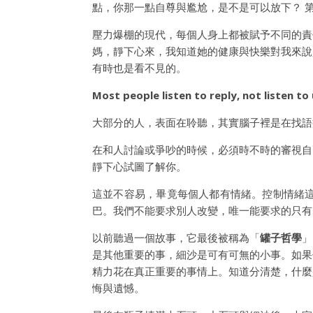
點，你那一點自尊與尷尬，是不是可以放下？ 
壓力爆棚的現代，每個人身上都被賦予不同的責
媽，靜下心來，我知道她的健康與快樂對我來說
有時也是看不見的。
Most people listen to reply, not listen to
大部分的人，表面在聆聽，其實腦子裡是在找語
在和人討論或爭吵的時候，必須時不時的審視自
靜下心試圖了解你。
這並不容易，畢竟每個人都有情緒。控制情緒
巴。我們不能要求別人改變，唯一能要求的只有
以前聽過一個故事，它最後被稱為「
罐子哲學
」
是其他重要的事，細沙是可有可無的小事。如果
精力花在真正重要的事情上。知道分清楚，什麼
悔與遺憾。