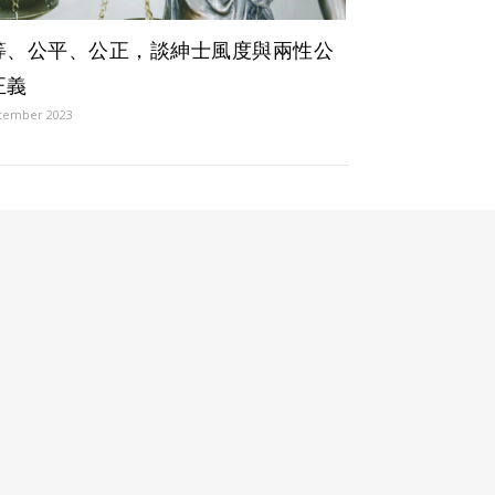
等、公平、公正，談紳士風度與兩性公
正義
tember 2023