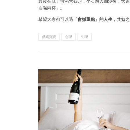
最後在瓶子填滿大石頭，小石頭與細沙後，大家
友喝兩杯」。
希望大家都可以過
「會抓重點」的人生
，共勉之
媽媽寶寶
心理
生理