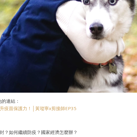
他的連結：
疫苗保護力！│黃瑽寧x剪接師EP35
封？如何繼續防疫？國家經濟怎麼辦？