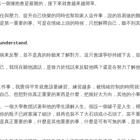
第一個擁抱會是最難的，接下來就會越來越簡單。
任與壓力。提升自己快樂的同時也幫助家人這件事，說的容易做的
是第一重要的事。可是在情緒上頭的時候，只想解釋自己，聽不到
 understand.
病來反擊，並不是真的聆聽來了解對方。這只會讓爭吵持續下去，
己，我現在聽他講話，是致力於找話來反駁他嗎？還是在努力了解
這件事，我覺得平常就應該要練習。練習越多，被情緒控制的時間就
自己。想想對你真正重要的東西是什麼，把握好大方向，其他的小
。一個大學教授試著和他的學生講解人生。假設一個罐子是人生，
你的瓶子已經塞滿了細沙，就再也裝不了大石頭或小石頭了。當不
是真正重要的事，什麼是其他重要的事，什麼是可有可無的事，是